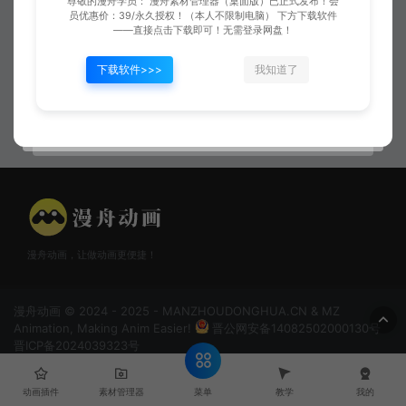
尊敬的漫舟学员： 漫舟素材管理器（桌面版）已正式发布！会
员优惠价：39/永久授权！（本人不限制电脑） 下方下载软件
——直接点击下载即可！无需登录网盘！
下载软件>>>
我知道了
乡村外景合集
城市合集
漫舟动画，让做动画更便捷！
漫舟动画 © 2024 - 2025 - MANZHOUDONGHUA.CN & MZ
Animation, Making Anim Easier!
晋公网安备14082502000130号
晋ICP备2024039323号
菜单
动画插件
素材管理器
教学
我的