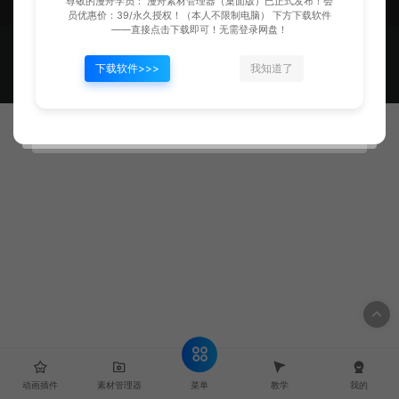
尊敬的漫舟学员： 漫舟素材管理器（桌面版）已正式发布！会
员优惠价：39/永久授权！（本人不限制电脑） 下方下载软件
——直接点击下载即可！无需登录网盘！
漫舟动画 © 2024 - 2025 - MANZHOUDONGHUA.CN & MZ
Animation, Making Anim Easier!
晋公网安备14082502000130号
下载软件>>>
我知道了
晋ICP备2024039323号
菜单
动画插件
素材管理器
教学
我的