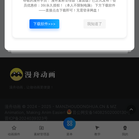
尊敬的漫舟学员： 漫舟素材管理器（桌面版）已正式发布！会
员优惠价：39/永久授权！（本人不限制电脑） 下方下载软件
——直接点击下载即可！无需登录网盘！
下载软件>>>
我知道了
灯泡机灵发光
汗水01
漫舟动画，让做动画更便捷！
漫舟动画 © 2024 - 2025 - MANZHOUDONGHUA.CN & MZ
Animation, Making Anim Easier!
晋公网安备14082502000130号
晋ICP备2024039323号
菜单
动画插件
素材管理器
教学
我的