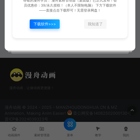
尊敬的漫舟学员： 漫舟素材管理器（桌面版）已正式发布！会
员优惠价：39/永久授权！（本人不限制电脑） 下方下载软件
——直接点击下载即可！无需登录网盘！
下载软件>>>
我知道了
云朵天空乌云04
云朵乌云天气06
漫舟动画，让做动画更便捷！
漫舟动画 © 2024 - 2025 - MANZHOUDONGHUA.CN & MZ
Animation, Making Anim Easier!
晋公网安备14082502000130号
晋ICP备2024039323号
菜单
动画插件
素材管理器
教学
我的