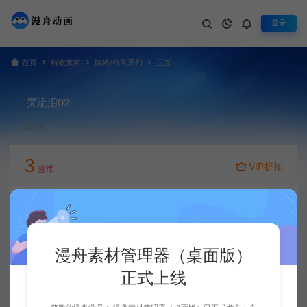
登录
首页
特效素材
情绪/符号系列
正文
哭流泪02
747
3
VIP折扣
漫币
立即下载
升级会员
漫舟素材管理器（桌面版）
正式上线