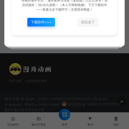
尊敬的漫舟学员： 漫舟素材管理器（桌面版）已正式发布！会
员优惠价：39/永久授权！（本人不限制电脑） 下方下载软件
——直接点击下载即可！无需登录网盘！
下载软件>>>
我知道了
哭流泪03
喇叭说话符号
漫舟动画，让做动画更便捷！
漫舟动画 © 2024 - 2025 - MANZHOUDONGHUA.CN & MZ
Animation, Making Anim Easier!
晋公网安备14082502000130号
晋ICP备2024039323号
菜单
动画插件
素材管理器
教学
我的