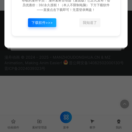
尊敬的漫舟学员： 漫舟素材管理器（桌面版）已正式发布！会
员优惠价：39/永久授权！（本人不限制电脑） 下方下载软件
——直接点击下载即可！无需登录网盘！
下载软件>>>
我知道了
漫舟动画，让做动画更便捷！
漫舟动画 © 2024 - 2025 - MANZHOUDONGHUA.CN & MZ
Animation, Making Anim Easier!
晋公网安备14082502000130号
晋ICP备2024039323号
菜单
动画插件
素材管理器
教学
我的