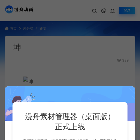
登录
首页
未分类
正文
坤
339
漫舟素材管理器（桌面版）
正式上线
人物不会走
改良坤