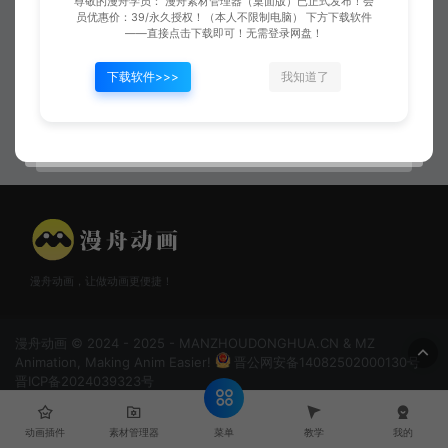
尊敬的漫舟学员： 漫舟素材管理器（桌面版）已正式发布！会
员优惠价：39/永久授权！（本人不限制电脑） 下方下载软件
——直接点击下载即可！无需登录网盘！
下载软件>>>
我知道了
水波海浪02
已是最新文章
漫舟动画，让做动画更便捷！
漫舟动画 © 2024 - 2025 - MANZHOUDONGHUA.CN & MZ
Animation, Making Anim Easier!
晋公网安备14082502000130号
晋ICP备2024039323号
菜单
动画插件
素材管理器
教学
我的