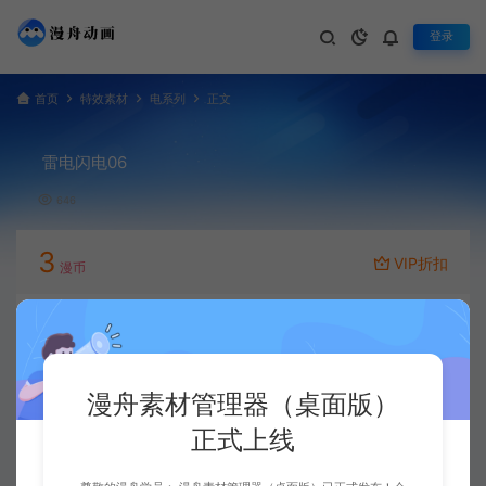
登录
首页
特效素材
电系列
正文
雷电闪电06
646
3
VIP折扣
漫币
立即下载
升级会员
漫舟素材管理器（桌面版）
正式上线