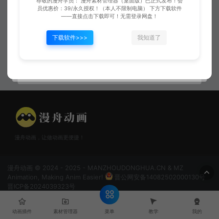
尊敬的漫舟学员： 漫舟素材管理器（桌面版）已正式发布！会
员优惠价：39/永久授权！（本人不限制电脑） 下方下载软件
——直接点击下载即可！无需登录网盘！
下载软件>>>
我知道了
已是最后文章
雷电闪电05
漫舟动画，让做动画更便捷！
漫舟动画 © 2024 - 2025 - MANZHOUDONGHUA.CN & MZ
Animation, Making Anim Easier!
晋公网安备14082502000130号
晋ICP备2024039323号
菜单
动画插件
素材管理器
教学
我的