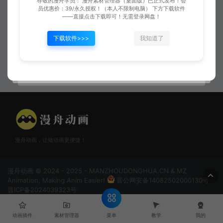
尊敬的漫舟学员： 漫舟素材管理器（桌面版）已正式发布！会
员优惠价：39/永久授权！（本人不限制电脑） 下方下载软件
——直接点击下载即可！无需登录网盘！
下载软件>>>
我知道了
坠地团雾
千里传音
漫舟动画，让做动画更便捷！
漫舟动画 © 2024 - 2025 - MANZHOUDONGHUA.CN & MZ
Animation, Making Anim Easier!
晋公网安备14082502000130号
晋ICP备2024039323号
菜单
动画插件
素材管理器
教学
我的