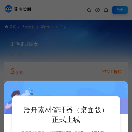
登录
首页
人物素材
现代都市
正文
粉色正式装女
1,321
3
VIP折扣
漫币
立即下载
升级会员
漫舟素材管理器（桌面版）
正式上线