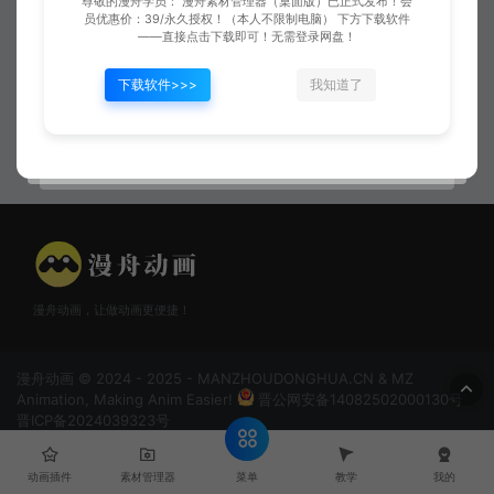
尊敬的漫舟学员： 漫舟素材管理器（桌面版）已正式发布！会
员优惠价：39/永久授权！（本人不限制电脑） 下方下载软件
——直接点击下载即可！无需登录网盘！
下载软件>>>
我知道了
已是最后文章
烟雾01
漫舟动画，让做动画更便捷！
漫舟动画 © 2024 - 2025 - MANZHOUDONGHUA.CN & MZ
Animation, Making Anim Easier!
晋公网安备14082502000130号
晋ICP备2024039323号
菜单
动画插件
素材管理器
教学
我的