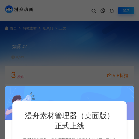
登录
首页
特效素材
烟系列
正文
烟雾02
6,513
3
VIP折扣
漫币
立即下载
升级会员
漫舟素材管理器（桌面版）
正式上线