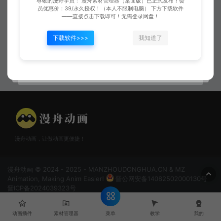
尊敬的漫舟学员： 漫舟素材管理器（桌面版）已正式发布！会
员优惠价：39/永久授权！（本人不限制电脑） 下方下载软件
——直接点击下载即可！无需登录网盘！
下载软件>>>
我知道了
蓝色冲击03
蓝色后喷冲击
漫舟动画，让做动画更便捷！
漫舟动画 © 2024 - 2025 - MANZHOUDONGHUA.CN & MZ
Animation, Making Anim Easier!
晋公网安备14082502000130号
晋ICP备2024039323号
菜单
动画插件
素材管理器
教学
我的