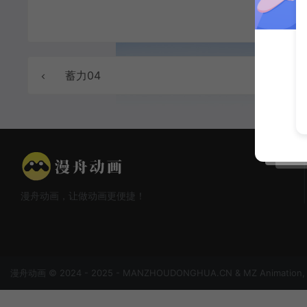
蓄力04
漫舟动画，让做动画更便捷！
漫舟动画 © 2024 - 2025 - MANZHOUDONGHUA.CN & MZ Animation, Ma