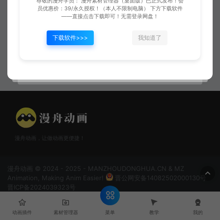
尊敬的漫舟学员： 漫舟素材管理器（桌面版）已正式发布！会
员优惠价：39/永久授权！（本人不限制电脑） 下方下载软件
——直接点击下载即可！无需登录网盘！
下载软件>>>
我知道了
白色弧形攻击
白色连续攻击03
漫舟动画，让做动画更便捷！
漫舟动画 © 2024 - 2025 - MANZHOUDONGHUA.CN & MZ
Animation, Making Anim Easier!
晋公网安备14082502000130号
晋ICP备2024039323号
菜单
动画插件
素材管理器
教学
我的