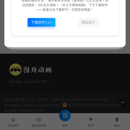
尊敬的漫舟学员： 漫舟素材管理器（桌面版）已正式发布！会
员优惠价：39/永久授权！（本人不限制电脑） 下方下载软件
——直接点击下载即可！无需登录网盘！
下载软件>>>
我知道了
火焰攻击07
火焰攻击09
漫舟动画，让做动画更便捷！
漫舟动画 © 2024 - 2025 - MANZHOUDONGHUA.CN & MZ
Animation, Making Anim Easier!
晋公网安备14082502000130号
晋ICP备2024039323号
菜单
动画插件
素材管理器
教学
我的