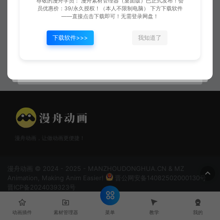
尊敬的漫舟学员： 漫舟素材管理器（桌面版）已正式发布！会
员优惠价：39/永久授权！（本人不限制电脑） 下方下载软件
——直接点击下载即可！无需登录网盘！
下载软件>>>
我知道了
弧形攻击02
技能发射
漫舟动画，让做动画更便捷！
漫舟动画 © 2024 - 2025 - MANZHOUDONGHUA.CN & MZ
Animation, Making Anim Easier!
晋公网安备14082502000130号
晋ICP备2024039323号
菜单
动画插件
素材管理器
教学
我的