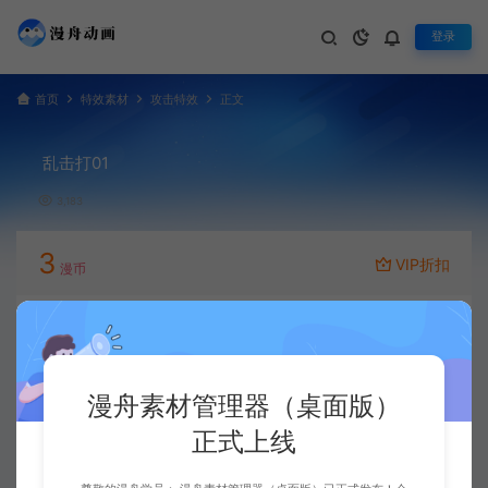
登录
首页
特效素材
攻击特效
正文
乱击打01
3,183
3
VIP折扣
漫币
立即下载
升级会员
漫舟素材管理器（桌面版）
正式上线