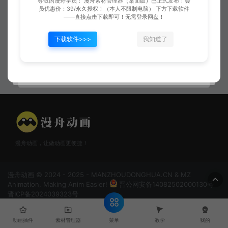
尊敬的漫舟学员： 漫舟素材管理器（桌面版）已正式发布！会
员优惠价：39/永久授权！（本人不限制电脑） 下方下载软件
——直接点击下载即可！无需登录网盘！
下载软件>>>
我知道了
狼扑攻击
落石
漫舟动画，让做动画更便捷！
漫舟动画 © 2024 - 2025 - MANZHOUDONGHUA.CN & MZ
Animation, Making Anim Easier!
晋公网安备14082502000130号
晋ICP备2024039323号
菜单
动画插件
素材管理器
教学
我的