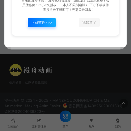
尊敬的漫舟学员： 漫舟素材管理器（桌面版）已正式发布！会
员优惠价：39/永久授权！（本人不限制电脑） 下方下载软件
——直接点击下载即可！无需登录网盘！
下载软件>>>
我知道了
红色气势
斗篷
漫舟动画，让做动画更便捷！
漫舟动画 © 2024 - 2025 - MANZHOUDONGHUA.CN & MZ
Animation, Making Anim Easier!
晋公网安备14082502000130号
晋ICP备2024039323号
菜单
动画插件
素材管理器
教学
我的