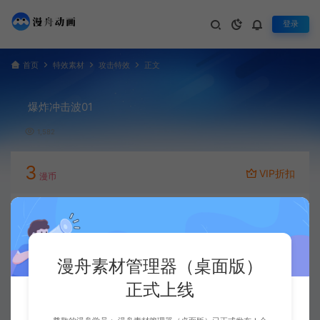
登录
首页
特效素材
攻击特效
正文
爆炸冲击波01
1,582
3
VIP折扣
漫币
立即下载
升级会员
漫舟素材管理器（桌面版）
正式上线