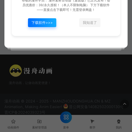
尊敬的漫舟学员： 漫舟素材管理器（桌面版）已正式发布！会
员优惠价：39/永久授权！（本人不限制电脑） 下方下载软件
——直接点击下载即可！无需登录网盘！
下载软件>>>
我知道了
爆炸冲击波02
爆炸球
漫舟动画，让做动画更便捷！
漫舟动画 © 2024 - 2025 - MANZHOUDONGHUA.CN & MZ
Animation, Making Anim Easier!
晋公网安备14082502000130号
晋ICP备2024039323号
菜单
动画插件
素材管理器
教学
我的