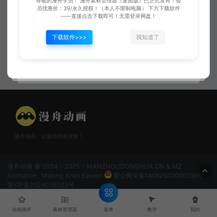
尊敬的漫舟学员： 漫舟素材管理器（桌面版）已正式发布！会
员优惠价：39/永久授权！（本人不限制电脑） 下方下载软件
——直接点击下载即可！无需登录网盘！
下载软件>>>
我知道了
红色冲击波
冲击波01
漫舟动画，让做动画更便捷！
漫舟动画 © 2024 - 2025 - MANZHOUDONGHUA.CN & MZ
Animation, Making Anim Easier!
晋公网安备14082502000130号
晋ICP备2024039323号
菜单
动画插件
素材管理器
教学
我的