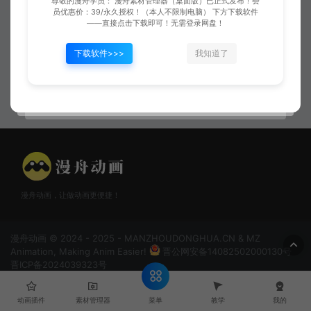
尊敬的漫舟学员： 漫舟素材管理器（桌面版）已正式发布！会
员优惠价：39/永久授权！（本人不限制电脑） 下方下载软件
——直接点击下载即可！无需登录网盘！
下载软件>>>
我知道了
大地破碎
地裂
漫舟动画，让做动画更便捷！
漫舟动画 © 2024 - 2025 - MANZHOUDONGHUA.CN & MZ
Animation, Making Anim Easier!
晋公网安备14082502000130号
晋ICP备2024039323号
菜单
动画插件
素材管理器
教学
我的