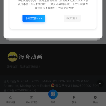
尊敬的漫舟学员： 漫舟素材管理器（桌面版）已正式发布！会
员优惠价：39/永久授权！（本人不限制电脑） 下方下载软件
——直接点击下载即可！无需登录网盘！
下载软件>>>
我知道了
八卦惑敌
百步穿杨
漫舟动画，让做动画更便捷！
漫舟动画 © 2024 - 2025 - MANZHOUDONGHUA.CN & MZ
Animation, Making Anim Easier!
晋公网安备14082502000130号
晋ICP备2024039323号
菜单
动画插件
素材管理器
教学
我的