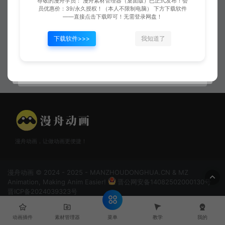
尊敬的漫舟学员： 漫舟素材管理器（桌面版）已正式发布！会
员优惠价：39/永久授权！（本人不限制电脑） 下方下载软件
——直接点击下载即可！无需登录网盘！
下载软件>>>
我知道了
恶来奇袭
恶嘴剪
漫舟动画，让做动画更便捷！
漫舟动画 © 2024 - 2025 - MANZHOUDONGHUA.CN & MZ
Animation, Making Anim Easier!
晋公网安备14082502000130号
晋ICP备2024039323号
菜单
动画插件
素材管理器
教学
我的