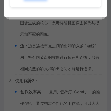
加载检查点节点用于选择模型；文本编码节点
将提示转换为嵌入；采样器节点则是稳定扩散
图像生成的核心，负责将随机图像去噪为与提
示相匹配的图像。
边
：边是连接节点之间输出和输入的 “电线”，
用于将不同节点的数据进行传递和连接，只有
相同类型的输入和输出之间才能进行连接。
使用优势
3
：
创作效率高
：一旦用户熟悉了 ComfyUI 的操
作逻辑，通过构建个性化的工作流，可以大大