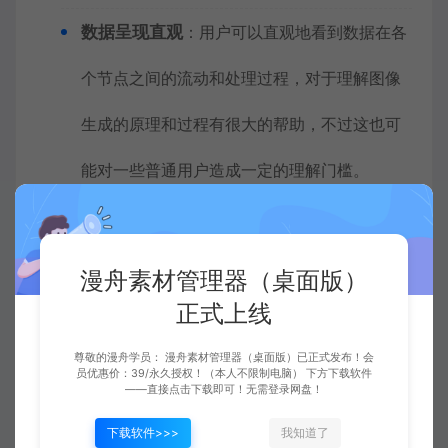
数据呈现直观
：用户可以直观地看到数据在各
个节点之间的流动和处理过程，对于理解图像
生成的原理和过程有很大的帮助，不过这也可
能对一些普通用户造成一定的理解门槛。
主要功能模块
：
节点
：节点是 ComfyUI 的核心组成部分，常
漫舟素材管理器（桌面版）
正式上线
见的节点包括加载检查点模型的节点、输入提
示的节点、指定采样器的节点等。每个节点就
尊敬的漫舟学员： 漫舟素材管理器（桌面版）已正式发布！会
员优惠价：39/永久授权！（本人不限制电脑） 下方下载软件
——直接点击下载即可！无需登录网盘！
像一个函数，需要输入、输出和参数。例如，
下载软件>>>
我知道了