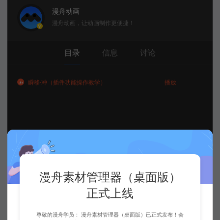
漫舟动画
漫舟动画，让动画制作更便捷！
目录
信息
讨论
瞬移·冲（插件功能操作教学）
播放
漫舟素材管理器（桌面版）
正式上线
瞬移·冲（插件功能操作教
#
独家
学）
尊敬的漫舟学员： 漫舟素材管理器（桌面版）已正式发布！会