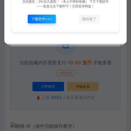
员优惠价：39/永久授权！（本人不限制电脑） 下方下载软件
——直接点击下载即可！无需登录网盘！
4,502
下载软件>>>
我知道了
付费解锁
当前隐藏内容需要支付
10.00 漫币
才能查看
VIP折扣
立即购买
升级会员
已有
9352
人购买查看此内容