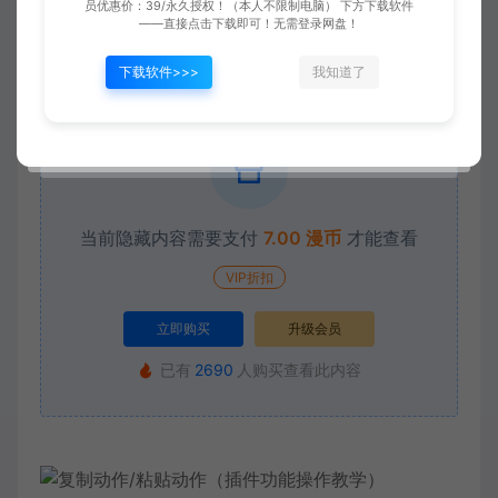
员优惠价：39/永久授权！（本人不限制电脑） 下方下载软件
——直接点击下载即可！无需登录网盘！
7,549
下载软件>>>
我知道了
付费解锁
当前隐藏内容需要支付
7.00 漫币
才能查看
VIP折扣
立即购买
升级会员
已有
2690
人购买查看此内容