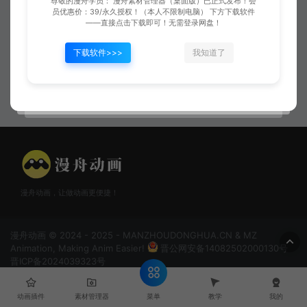
尊敬的漫舟学员： 漫舟素材管理器（桌面版）已正式发布！会
员优惠价：39/永久授权！（本人不限制电脑） 下方下载软件
——直接点击下载即可！无需登录网盘！
下载软件>>>
我知道了
段氏剑法施法
大阵02
漫舟动画，让做动画更便捷！
漫舟动画 © 2024 - 2025 - MANZHOUDONGHUA.CN & MZ
Animation, Making Anim Easier!
晋公网安备14082502000130号
晋ICP备2024039323号
菜单
动画插件
素材管理器
教学
我的