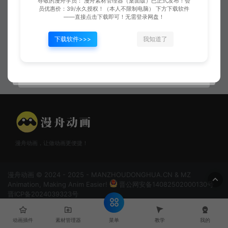
尊敬的漫舟学员： 漫舟素材管理器（桌面版）已正式发布！会
员优惠价：39/永久授权！（本人不限制电脑） 下方下载软件
——直接点击下载即可！无需登录网盘！
下载软件>>>
我知道了
鬼神乱舞
弓箭飞行施法击中
漫舟动画，让做动画更便捷！
漫舟动画 © 2024 - 2025 - MANZHOUDONGHUA.CN & MZ
Animation, Making Anim Easier!
晋公网安备14082502000130号
晋ICP备2024039323号
菜单
动画插件
素材管理器
教学
我的