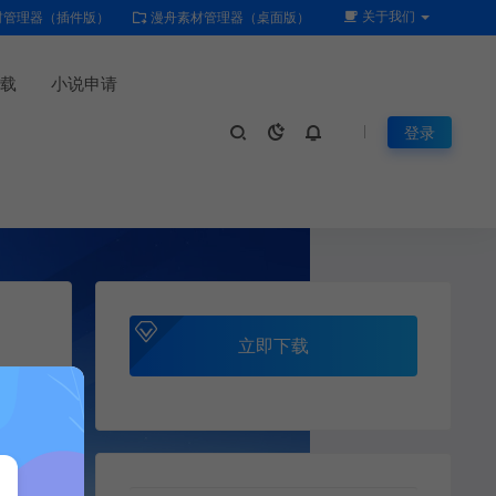
关于我们
材管理器（插件版）
漫舟素材管理器（桌面版）
载
小说申请
登录
立即下载
,050