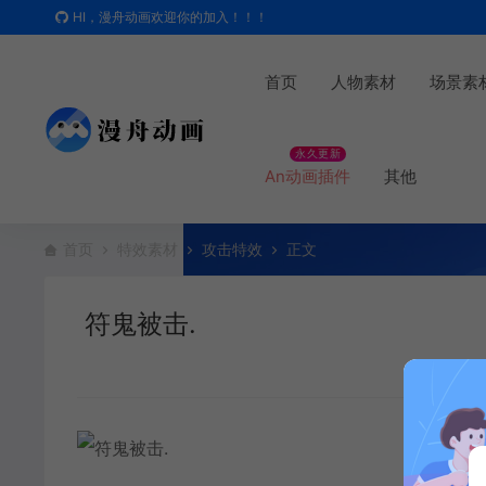
HI，漫舟动画欢迎你的加入！！！
首页
人物素材
场景素
永久更新
An动画插件
其他
首页
特效素材
攻击特效
正文
符鬼被击.