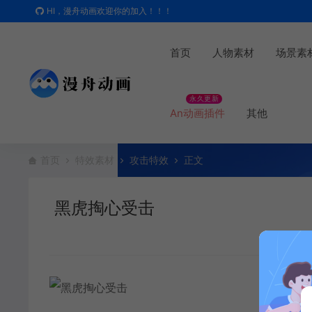
HI，漫舟动画欢迎你的加入！！！
首页
人物素材
场景素
永久更新
An动画插件
其他
首页
特效素材
攻击特效
正文
黑虎掏心受击