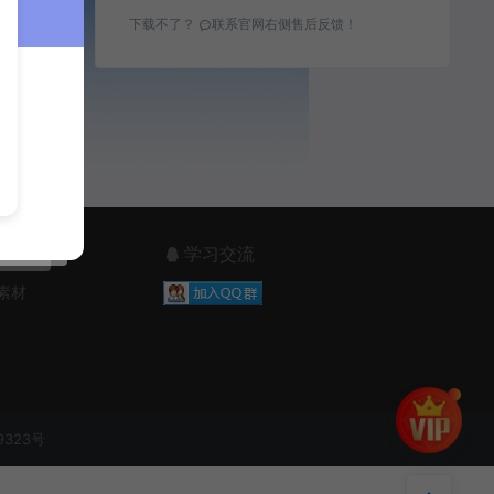
下载不了？
联系官网右侧售后反馈！
东
学习交流
素材
9323号