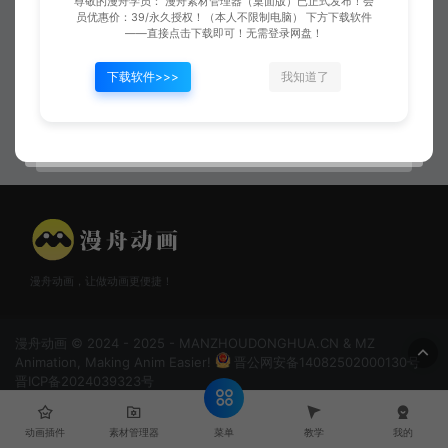
尊敬的漫舟学员： 漫舟素材管理器（桌面版）已正式发布！会
员优惠价：39/永久授权！（本人不限制电脑） 下方下载软件
——直接点击下载即可！无需登录网盘！
下载软件>>>
我知道了
拼死一战
摘心纳降
漫舟动画，让做动画更便捷！
漫舟动画 © 2024 - 2025 - MANZHOUDONGHUA.CN & MZ
Animation, Making Anim Easier!
晋公网安备14082502000130号
晋ICP备2024039323号
菜单
动画插件
素材管理器
教学
我的