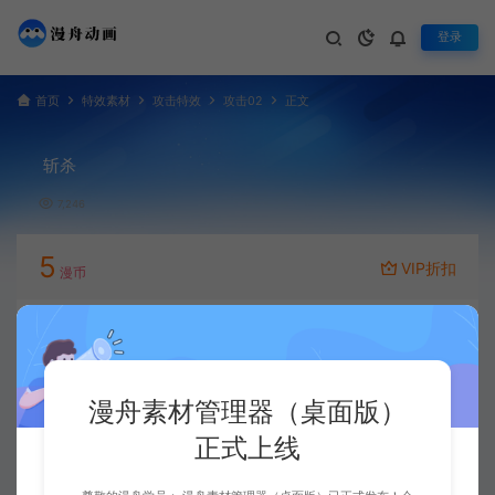
登录
首页
特效素材
攻击特效
攻击02
正文
斩杀
7,246
5
VIP折扣
漫币
立即下载
升级会员
漫舟素材管理器（桌面版）
正式上线