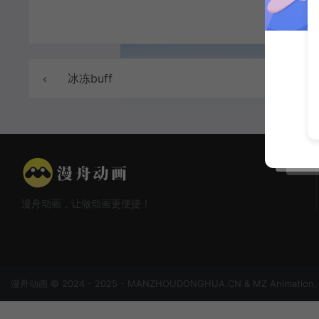
冰冻buff
漫舟动画，让做动画更便捷！
漫舟动画 © 2024 - 2025 - MANZHOUDONGHUA.CN & MZ Animation, Ma