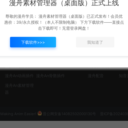
漫舟素材管理器（桌面版）正式上线
尊敬的漫舟学员： 漫舟素材管理器（桌面版）已正式发布！会员优
惠价：39/永久授权！（本人不限制电脑） 下方下载软件——直接点
击下载即可！无需登录网盘！
冰刺被
下载软件>>>
我知道了
便捷工具
其他服务
漫舟An动画插件
漫舟An骨骼插件
漫舟配音
知音
漫舟An素材管理
器
king Anim Easier!
晋公网安备14082502000130号
晋ICP备202403