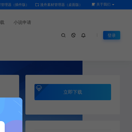
关于我们
材管理器（插件版）
漫舟素材管理器（桌面版）
载
小说申请
登录
立即下载
1,848