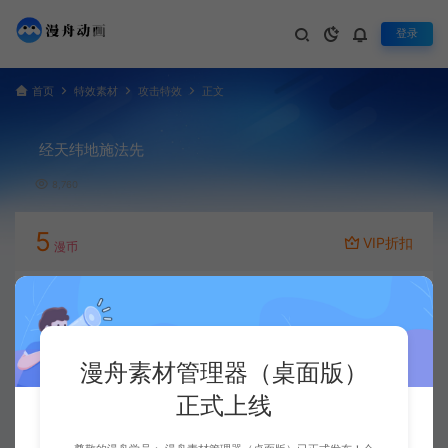
登录
首页
特效素材
攻击特效
正文
经天纬地施法先
8,760
5
VIP折扣
漫币
立即下载
升级会员
漫舟素材管理器（桌面版）
正式上线