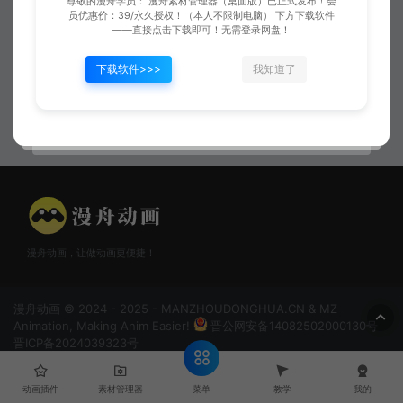
尊敬的漫舟学员： 漫舟素材管理器（桌面版）已正式发布！会
员优惠价：39/永久授权！（本人不限制电脑） 下方下载软件
——直接点击下载即可！无需登录网盘！
下载软件>>>
我知道了
惊雷咒
经天纬地施法后
漫舟动画，让做动画更便捷！
漫舟动画 © 2024 - 2025 - MANZHOUDONGHUA.CN & MZ
Animation, Making Anim Easier!
晋公网安备14082502000130号
晋ICP备2024039323号
菜单
动画插件
素材管理器
教学
我的