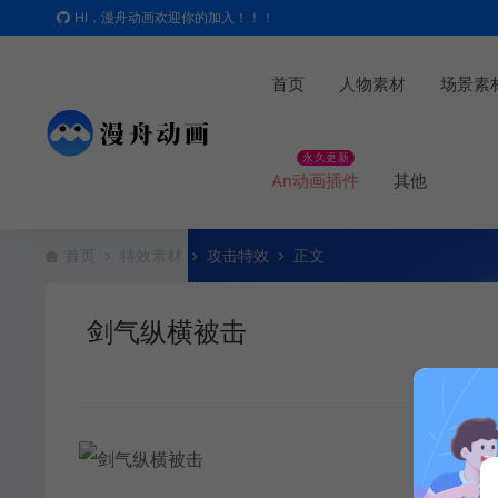
HI，漫舟动画欢迎你的加入！！！
首页
人物素材
场景素
永久更新
An动画插件
其他
首页
特效素材
攻击特效
正文
剑气纵横被击