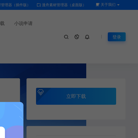
关于我们
材管理器（插件版）
漫舟素材管理器（桌面版）
载
小说申请
登录
立即下载
0,485