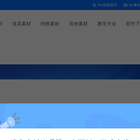
An动画插件
An素
材
道具素材
特效素材
音效素材
教学大全
软件下
1