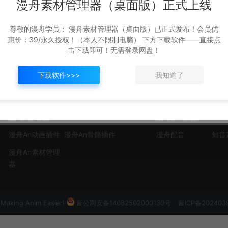
漫舟素材管理器（桌面版）正式上线
尊敬的漫舟学员： 漫舟素材管理器（桌面版）已正式发布！会员优
惠价：39/永久授权！（本人不限制电脑） 下方下载软件——直接点
击下载即可！无需登录网盘！
剑气纵
下载软件>>>
我知道了
便捷工具
其他服务
漫舟An动画插件
漫舟An骨骼插件
漫舟配音
知音
漫舟An素材管理
器
king Anim Easier!
晋公网安备14082502000130号
晋ICP备202403