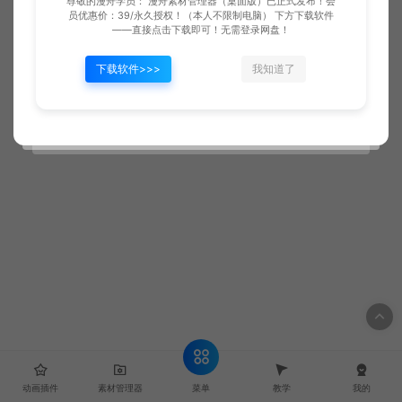
尊敬的漫舟学员： 漫舟素材管理器（桌面版）已正式发布！会
员优惠价：39/永久授权！（本人不限制电脑） 下方下载软件
——直接点击下载即可！无需登录网盘！
下载软件>>>
我知道了
菜单
动画插件
素材管理器
教学
我的