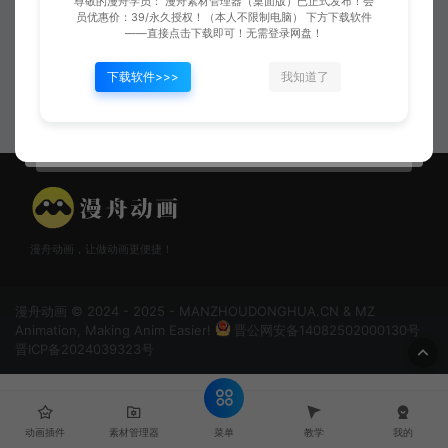
尊敬的漫舟学员： 漫舟素材管理器（桌面版）已正式发布！会
员优惠价：39/永久授权！（本人不限制电脑） 下方下载软件
配音神器Pro (打开微信扫一扫，可试听配音!) 简介 一款平民级配音软件，众多
——直接点击下载即可！无需登录网盘！
动画创作者的选择！ 价格 一月：¥29🚫：5000字/次，100次/天，限制1…
下载软件>>>
我知道了
漫舟动画
2024-11-21
3,889
漫舟动画，让做动画更便捷！
漫舟动画 © 2024 - 2025 - MANZHOUDONGHUA.CN & MZ
Animation, Making Anim Easier!
晋公网安备14082502000130号
晋ICP备2024039323号
菜单
动画插件
素材管理器
教学
我的