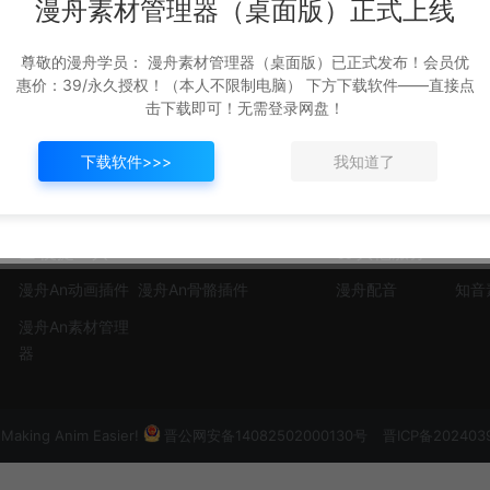
漫舟素材管理器（桌面版）正式上线
尊敬的漫舟学员： 漫舟素材管理器（桌面版）已正式发布！会员优
惠价：39/永久授权！（本人不限制电脑） 下方下载软件——直接点
击下载即可！无需登录网盘！
雷电闪
下载软件>>>
我知道了
便捷工具
其他服务
漫舟An动画插件
漫舟An骨骼插件
漫舟配音
知音
漫舟An素材管理
器
king Anim Easier!
晋公网安备14082502000130号
晋ICP备202403