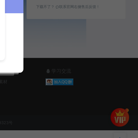
下载不了？
联系官网右侧售后反馈！
电
学习交流
素材
9323号