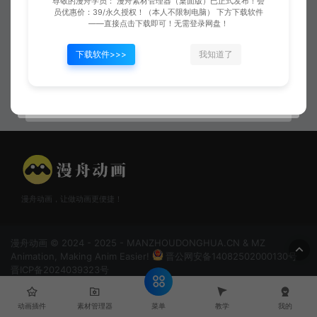
尊敬的漫舟学员： 漫舟素材管理器（桌面版）已正式发布！会
员优惠价：39/永久授权！（本人不限制电脑） 下方下载软件
——直接点击下载即可！无需登录网盘！
下载软件>>>
我知道了
闪电雷电02
紫色雷电落下
漫舟动画，让做动画更便捷！
漫舟动画 © 2024 - 2025 - MANZHOUDONGHUA.CN & MZ
Animation, Making Anim Easier!
晋公网安备14082502000130号
晋ICP备2024039323号
菜单
动画插件
素材管理器
教学
我的