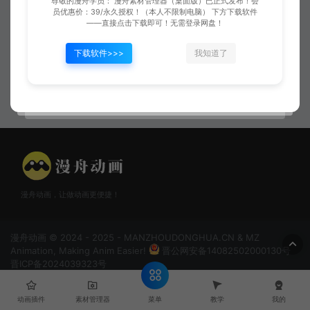
尊敬的漫舟学员： 漫舟素材管理器（桌面版）已正式发布！会
员优惠价：39/永久授权！（本人不限制电脑） 下方下载软件
——直接点击下载即可！无需登录网盘！
下载软件>>>
我知道了
红色刀锋
后喷冲击
漫舟动画，让做动画更便捷！
漫舟动画 © 2024 - 2025 - MANZHOUDONGHUA.CN & MZ
Animation, Making Anim Easier!
晋公网安备14082502000130号
晋ICP备2024039323号
菜单
动画插件
素材管理器
教学
我的