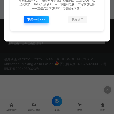
尊敬的漫舟学员： 漫舟素材管理器（桌面版）已正式发布！会
2.安装与卸载（An骨骼插件教
1.前言介绍（An骨骼插件教学）
员优惠价：39/永久授权！（本人不限制电脑） 下方下载软件
学）
——直接点击下载即可！无需登录网盘！
下载软件>>>
我知道了
漫舟动画，让做动画更便捷！
漫舟动画 © 2024 - 2025 - MANZHOUDONGHUA.CN & MZ
Animation, Making Anim Easier!
晋公网安备14082502000130号
晋ICP备2024039323号
菜单
动画插件
素材管理器
教学
我的