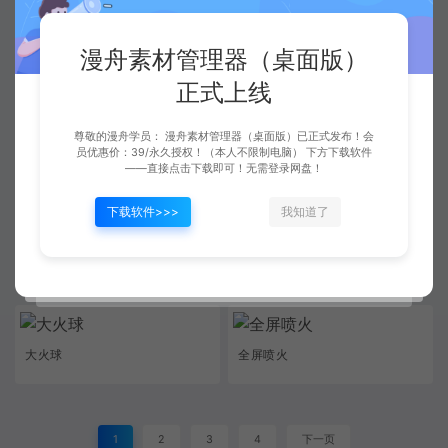
漫舟素材管理器（桌面版）
火焰冲击
火系攻击01
正式上线
尊敬的漫舟学员： 漫舟素材管理器（桌面版）已正式发布！会
员优惠价：39/永久授权！（本人不限制电脑） 下方下载软件
火球坠地
火球横穿
——直接点击下载即可！无需登录网盘！
下载软件>>>
我知道了
火球爆炸01
红色龙卷风
大火球
全屏喷火
1
2
3
4
下一页