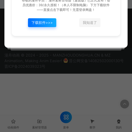
尊敬的漫舟学员： 漫舟素材管理器（桌面版）已正式发布！会
员优惠价：39/永久授权！（本人不限制电脑） 下方下载软件
——直接点击下载即可！无需登录网盘！
下载软件>>>
我知道了
漫舟动画，让做动画更便捷！
漫舟动画 © 2024 - 2025 - MANZHOUDONGHUA.CN & MZ
Animation, Making Anim Easier!
晋公网安备14082502000130号
晋ICP备2024039323号
菜单
动画插件
素材管理器
教学
我的