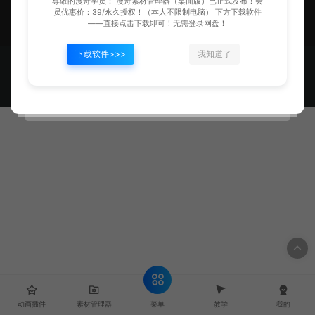
尊敬的漫舟学员： 漫舟素材管理器（桌面版）已正式发布！会
员优惠价：39/永久授权！（本人不限制电脑） 下方下载软件
漫舟动画，让做动画更便捷！
——直接点击下载即可！无需登录网盘！
下载软件>>>
我知道了
漫舟动画 © 2024 - 2025 - MANZHOUDONGHUA.CN & MZ
Animation, Making Anim Easier!
晋公网安备14082502000130号
晋ICP备2024039323号
菜单
动画插件
素材管理器
教学
我的