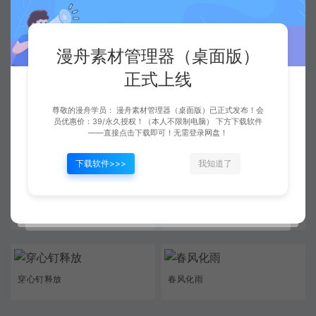
分筋错骨手受击
绝闪被击
漫舟素材管理器（桌面版）
绝闪释放.
月舞九天释放
正式上线
尊敬的漫舟学员： 漫舟素材管理器（桌面版）已正式发布！会
员优惠价：39/永久授权！（本人不限制电脑） 下方下载软件
——直接点击下载即可！无需登录网盘！
玥舞九天被击
战争鼓舞
下载软件>>>
我知道了
穿心钉击中
穿心钉施法
穿心钉释放
春风化雨